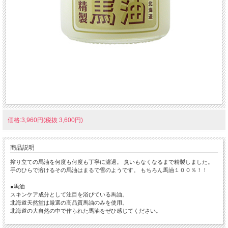
価格:3,960円(税抜 3,600円)
商品説明
搾り立ての馬油を何度も何度も丁寧に濾過。 臭いもなくなるまで精製しました。
手のひらで溶けるその馬油はまるで雪のようです。 もちろん馬油１００％！！
●馬油
スキンケア成分として注目を浴びている馬油。
北海道天然堂は厳選の高品質馬油のみを使用。
北海道の大自然の中で作られた馬油をぜひ感じてください。
●使い方